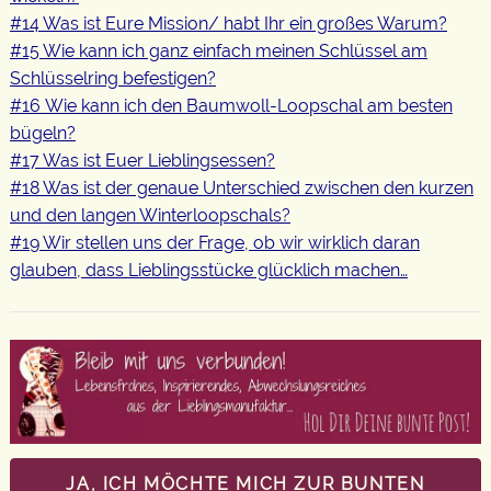
#14 Was ist Eure Mission/ habt Ihr ein großes Warum?
#15 Wie kann ich ganz einfach meinen Schlüssel am
Schlüsselring befestigen?
#16 Wie kann ich den Baumwoll-Loopschal am besten
bügeln?
#17 Was ist Euer Lieblingsessen?
#18 Was ist der genaue Unterschied zwischen den kurzen
und den langen Winterloopschals?
#19 Wir stellen uns der Frage, ob wir wirklich daran
glauben, dass Lieblingsstücke glücklich machen…
JA, ICH MÖCHTE MICH ZUR BUNTEN