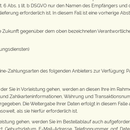
6 Abs. 1 lit. b DSGVO nur den Namen des Empfängers und die
lieferung erforderlich ist. In diesem Fall ist eine vorherige 
r die Zukunft gegenüber dem oben bezeichneten Verantwortli
ungsdiensten)
e-Zahlungsarten des folgenden Anbieters zur Verfügung: PayPal
 der Sie in Vorleistung gehen, werden an diesen Ihre im Rahm
 und Zahlkarteninformationen, Währung und Transaktionsnumm
ergegeben. Die Weitergabe Ihrer Daten erfolgt in diesem Fall
eit, als sie hierfür erforderlich ist.
rleistung gehen, werden Sie im Bestellablauf auch aufgeforde
t, Geburtsdatum, E-Mail-Adresse, Telefonnummer, ggf. Daten