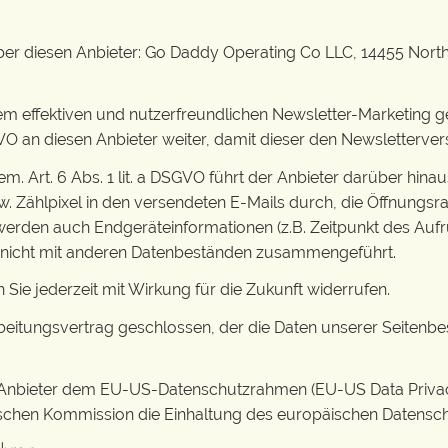
ber diesen Anbieter: Go Daddy Operating Co LLC, 14455 Nort
nem effektiven und nutzerfreundlichen Newsletter-Marketing 
 DSGVO an diesen Anbieter weiter, damit dieser den Newsletter
em. Art. 6 Abs. 1 lit. a DSGVO führt der Anbieter darüber hina
ählpixel in den versendeten E-Mails durch, die Öffnungsrat
werden auch Endgeräteinformationen (z.B. Zeitpunkt des Auf
 nicht mit anderen Datenbeständen zusammengeführt.
Sie jederzeit mit Wirkung für die Zukunft widerrufen.
eitungsvertrag geschlossen, der die Daten unserer Seitenbes
er Anbieter dem EU-US-Datenschutzrahmen (EU-US Data Priva
hen Kommission die Einhaltung des europäischen Datenschut