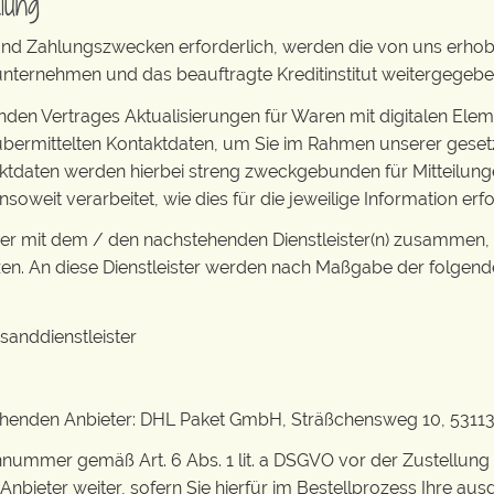
lung
- und Zahlungszwecken erforderlich, werden die von uns er
tunternehmen und das beauftragte Kreditinstitut weitergegebe
den Vertrages Aktualisierungen für Waren mit digitalen Elem
 übermittelten Kontaktdaten, um Sie im Rahmen unserer gesetz
ntaktdaten werden hierbei streng zweckgebunden für Mitteilu
eit verarbeitet, wie dies für die jeweilige Information erford
ner mit dem / den nachstehenden Dienstleister(n) zusammen, d
zen. An diese Dienstleister werden nach Maßgabe der folge
anddienstleister
stehenden Anbieter: DHL Paket GmbH, Sträßchensweg 10, 5311
nnummer gemäß Art. 6 Abs. 1 lit. a DSGVO vor der Zustellu
nbieter weiter, sofern Sie hierfür im Bestellprozess Ihre ausd