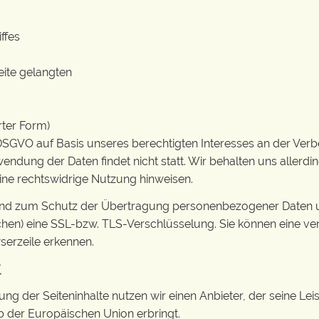
ffes
eite gelangten
rter Form)
 f DSGVO auf Basis unseres berechtigten Interesses an der Verb
dung der Daten findet nicht statt. Wir behalten uns allerdin
eine rechtswidrige Nutzung hinweisen.
nd zum Schutz der Übertragung personenbezogener Daten und 
hen) eine SSL-bzw. TLS-Verschlüsselung. Sie können eine ve
serzeile erkennen.
k
ung der Seiteninhalte nutzen wir einen Anbieter, der seine L
b der Europäischen Union erbringt.