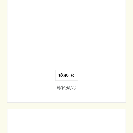
18,90
€
ARMBAND