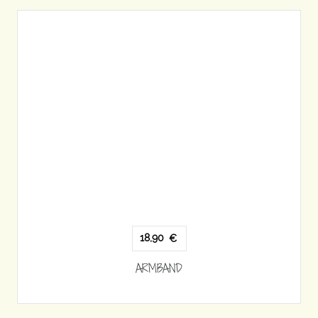
18,90
€
ARMBAND