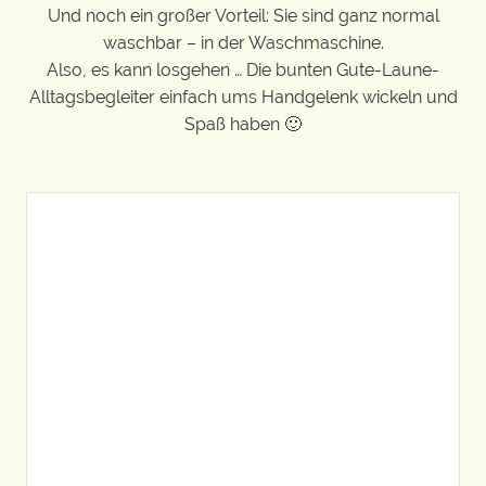
Und noch ein großer Vorteil: Sie sind ganz normal
waschbar – in der Waschmaschine.
Also, es kann losgehen … Die bunten Gute-Laune-
Alltagsbegleiter einfach ums Handgelenk wickeln und
Spaß haben 🙂