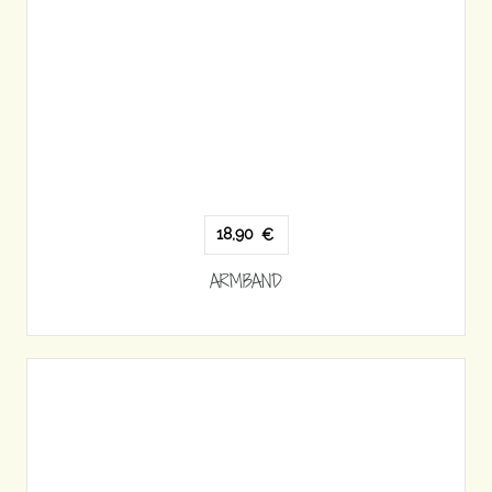
18,90
€
ARMBAND