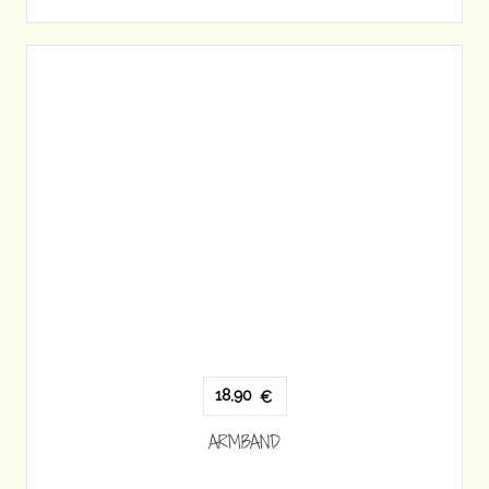
18,90
€
ARMBAND