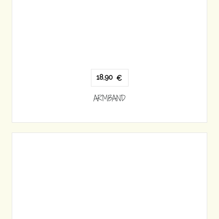
18,90
€
ARMBAND