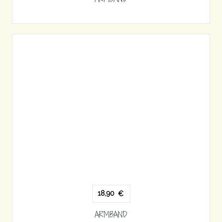
18,90
€
ARMBAND