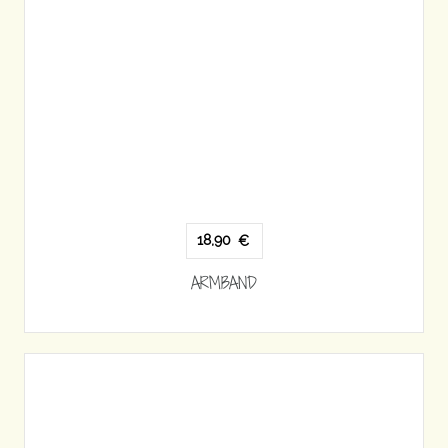
18,90
€
ARMBAND