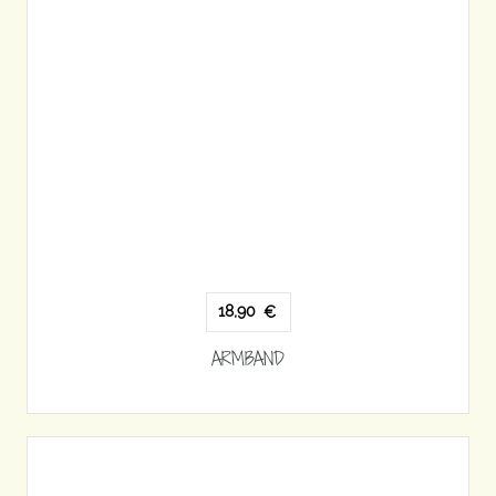
18,90
€
ARMBAND