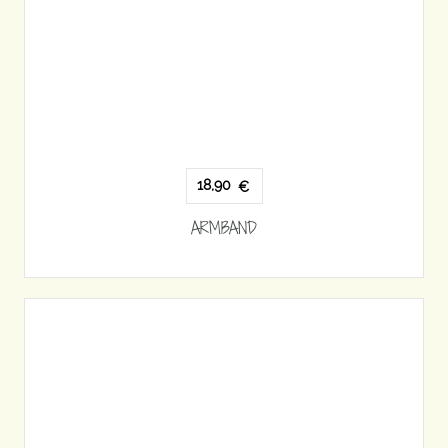
18,90
€
ARMBAND