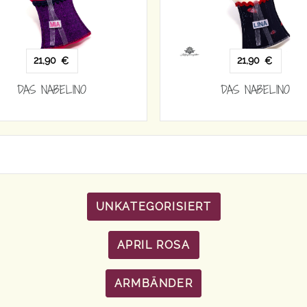
21,90
21,90
€
€
DAS NABELINO
DAS NABELINO
UNKATEGORISIERT
APRIL ROSA
ARMBÄNDER