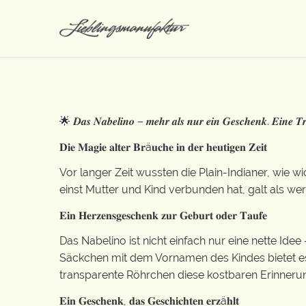
🌟 𝑫𝒂𝒔 𝑵𝒂𝒃𝒆𝒍𝒊𝒏𝒐 – 𝒎𝒆𝒉𝒓 𝒂𝒍𝒔 𝒏𝒖𝒓 𝒆𝒊𝒏 𝑮𝒆𝒔𝒄𝒉𝒆𝒏𝒌. 𝑬𝒊𝒏𝒆 𝑻𝒓𝒂
𝐃𝐢𝐞 𝐌𝐚𝐠𝐢𝐞 𝐚𝐥𝐭𝐞𝐫 𝐁𝐫ä𝐮𝐜𝐡𝐞 𝐢𝐧 𝐝𝐞𝐫 𝐡𝐞𝐮𝐭𝐢𝐠𝐞𝐧 𝐙𝐞𝐢𝐭
Vor langer Zeit wussten die Plain-Indianer, wie 
einst Mutter und Kind verbunden hat, galt als we
𝐄𝐢𝐧 𝐇𝐞𝐫𝐳𝐞𝐧𝐬𝐠𝐞𝐬𝐜𝐡𝐞𝐧𝐤 𝐳𝐮𝐫 𝐆𝐞𝐛𝐮𝐫𝐭 𝐨𝐝𝐞𝐫 𝐓𝐚𝐮𝐟𝐞
Das Nabelino ist nicht einfach nur eine nette Ide
Säckchen mit dem Vornamen des Kindes bietet e
transparente Röhrchen diese kostbaren Erinnerun
𝐄𝐢𝐧 𝐆𝐞𝐬𝐜𝐡𝐞𝐧𝐤, 𝐝𝐚𝐬 𝐆𝐞𝐬𝐜𝐡𝐢𝐜𝐡𝐭𝐞𝐧 𝐞𝐫𝐳ä𝐡𝐥𝐭