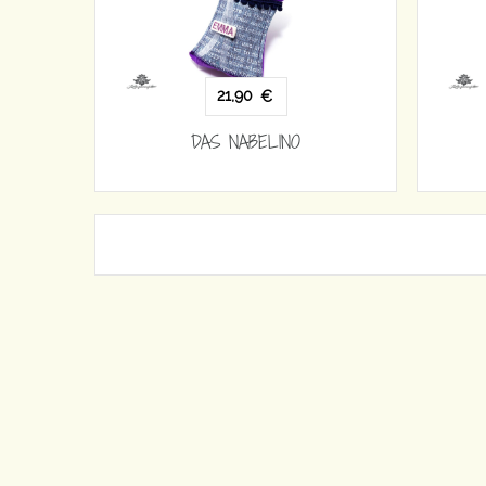
21,90
€
DAS NABELINO