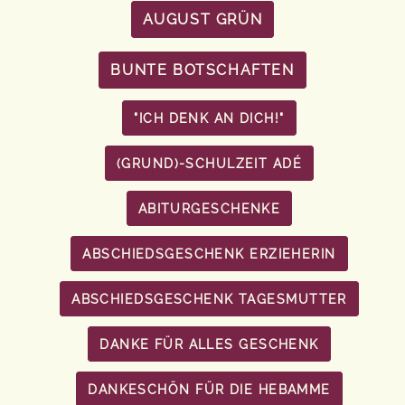
AUGUST GRÜN
BUNTE BOTSCHAFTEN
"ICH DENK AN DICH!"
(GRUND)-SCHULZEIT ADÉ
ABITURGESCHENKE
ABSCHIEDSGESCHENK ERZIEHERIN
ABSCHIEDSGESCHENK TAGESMUTTER
DANKE FÜR ALLES GESCHENK
DANKESCHÖN FÜR DIE HEBAMME