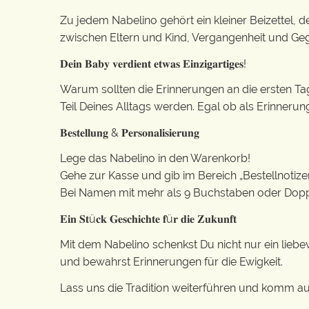
Zu jedem Nabelino gehört ein kleiner Beizettel, de
zwischen Eltern und Kind, Vergangenheit und Ge
𝐃𝐞𝐢𝐧 𝐁𝐚𝐛𝐲 𝐯𝐞𝐫𝐝𝐢𝐞𝐧𝐭 𝐞𝐭𝐰𝐚𝐬 𝐄𝐢𝐧𝐳𝐢𝐠𝐚𝐫𝐭𝐢𝐠𝐞𝐬!
Warum sollten die Erinnerungen an die ersten Ta
Teil Deines Alltags werden. Egal ob als Erinnerun
𝐁𝐞𝐬𝐭𝐞𝐥𝐥𝐮𝐧𝐠 & 𝐏𝐞𝐫𝐬𝐨𝐧𝐚𝐥𝐢𝐬𝐢𝐞𝐫𝐮𝐧𝐠
Lege das Nabelino in den Warenkorb!
Gehe zur Kasse und gib im Bereich „Bestellnotiz
Bei Namen mit mehr als 9 Buchstaben oder Dop
𝐄𝐢𝐧 𝐒𝐭ü𝐜𝐤 𝐆𝐞𝐬𝐜𝐡𝐢𝐜𝐡𝐭𝐞 𝐟ü𝐫 𝐝𝐢𝐞 𝐙𝐮𝐤𝐮𝐧𝐟𝐭
Mit dem Nabelino schenkst Du nicht nur ein liebe
und bewahrst Erinnerungen für die Ewigkeit.
Lass uns die Tradition weiterführen und komm auf