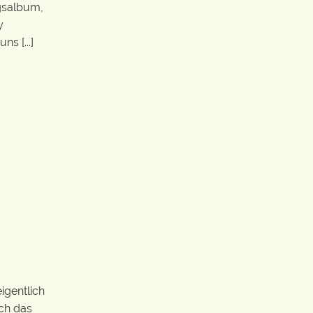
ngsalbum,
y
s [...]
igentlich
ich das