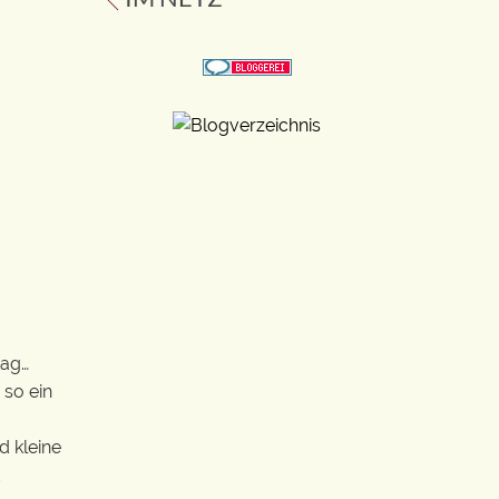
tag…
 so ein
d kleine