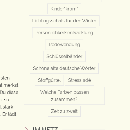
Kinder"kram"
Lieblingsschals für den Winter
Persönlichkeitsentwicklung
Redewendung
Schlüsselbänder
Schöne alte deutsche Wörter
rsten
Stoffgürtel
Stress adé
ht merkst
Welche Farben passen
 Du diese
zusammen?
ht so
l stark
Zeit zu zweit
. Er lädt
IM NETZ