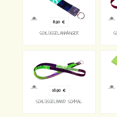
8,90
€
SCHLÜSSELANHÄNGER
S
16,90
€
SCHLÜSSELBAND SCHMAL