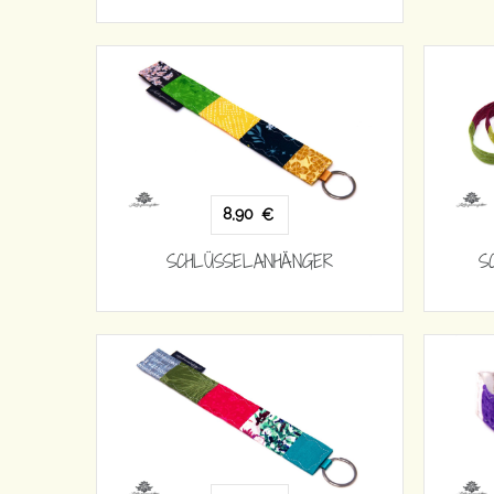
8,90
€
SCHLÜSSELANHÄNGER
S