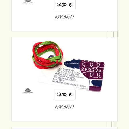
18,90
€
ARMBAND