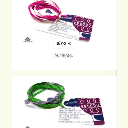
18,90
€
ARMBAND