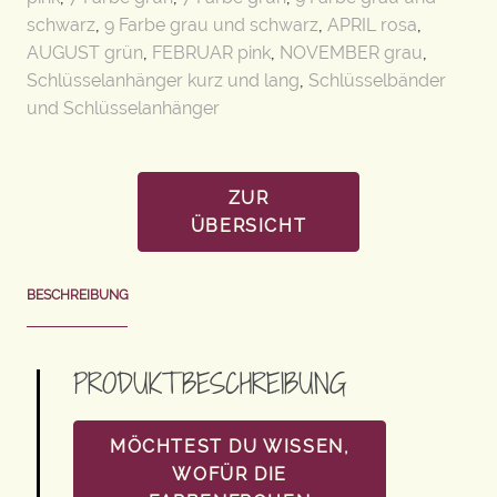
schwarz
,
9 Farbe grau und schwarz
,
APRIL rosa
,
AUGUST grün
,
FEBRUAR pink
,
NOVEMBER grau
,
Schlüsselanhänger kurz und lang
,
Schlüsselbänder
und Schlüsselanhänger
ZUR
ÜBERSICHT
BESCHREIBUNG
PRODUKTBESCHREIBUNG
MÖCHTEST DU WISSEN,
WOFÜR DIE