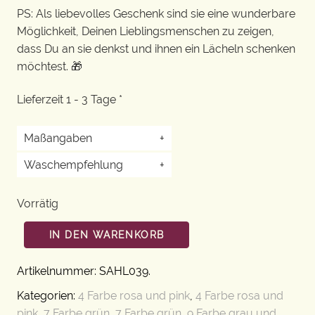
PS: Als liebevolles Geschenk sind sie eine wunderbare
Möglichkeit, Deinen Lieblingsmenschen zu zeigen,
dass Du an sie denkst und ihnen ein Lächeln schenken
möchtest. 🎁
Lieferzeit 1 - 3 Tage *
Maßangaben
+
Waschempfehlung
+
Vorrätig
IN DEN WARENKORB
Artikelnummer:
SAHL039
.
Kategorien:
4 Farbe rosa und pink
,
4 Farbe rosa und
pink
,
7 Farbe grün
,
7 Farbe grün
,
9 Farbe grau und