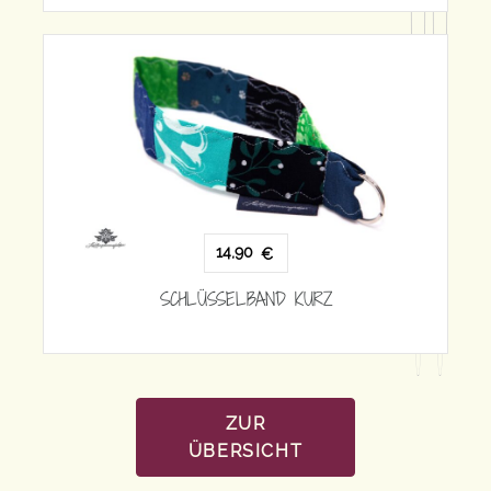
1
14,90
€
SCHLÜSS
SCHLÜSSELBAND KURZ
ZUR
ÜBERSICHT