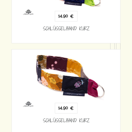
14,90
€
SCHLÜSSELBAND KURZ
1
SCHLÜSS
14,90
€
SCHLÜSSELBAND KURZ