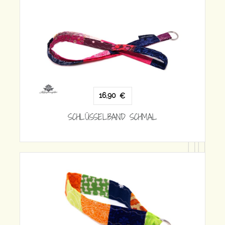
16,90
€
SCHLÜSSELBAND SCHMAL
1
SCHLÜSS