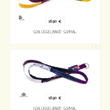
CHMAL
16,90
€
SCHLÜSSELBAND SCHMAL
CHMAL