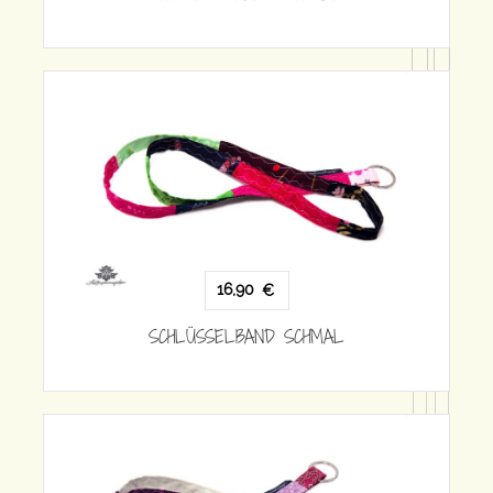
16,90
€
SCHLÜSSELBAND SCHMAL
CHMAL