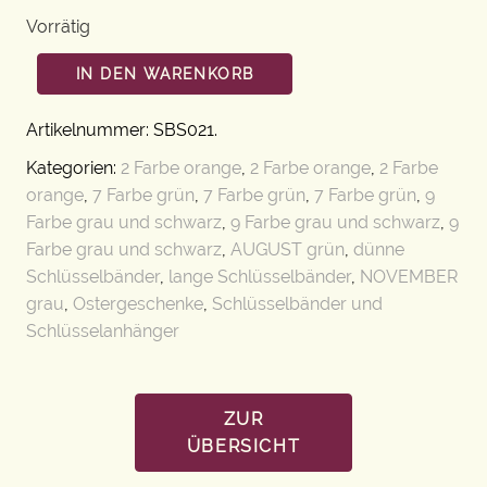
Vorrätig
IN DEN WARENKORB
Artikelnummer:
SBS021
.
Kategorien:
2 Farbe orange
,
2 Farbe orange
,
2 Farbe
orange
,
7 Farbe grün
,
7 Farbe grün
,
7 Farbe grün
,
9
Farbe grau und schwarz
,
9 Farbe grau und schwarz
,
9
Farbe grau und schwarz
,
AUGUST grün
,
dünne
Schlüsselbänder
,
lange Schlüsselbänder
,
NOVEMBER
grau
,
Ostergeschenke
,
Schlüsselbänder und
Schlüsselanhänger
ZUR
ÜBERSICHT