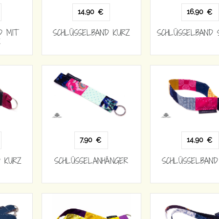
14,90
16,90
€
€
D MIT
SCHLÜSSELBAND KURZ
SCHLÜSSELBAND 
R
7,90
14,90
€
€
 KURZ
SCHLÜSSELANHÄNGER
SCHLÜSSELBAND