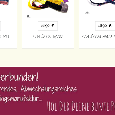
16,90
16,90
€
€
D MIT
SCHLÜSSELBAND
SCHLÜSSELBAND 
R