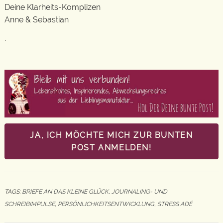
Deine Klarheits-Komplizen
Anne & Sebastian
.
JA, ICH MÖCHTE MICH ZUR BUNTEN
POST ANMELDEN!
TAGS:
BRIEFE AN DAS KLEINE GLÜCK
,
JOURNALING- UND
SCHREIBIMPULSE
,
PERSÖNLICHKEITSENTWICKLUNG
,
STRESS ADÉ