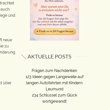
trachtet
, auch
 Wege und
oft neue
ie zu
ränderung
AKTUELLE POSTS
Fragen zum Nachdenken
123 Ideen gegen Langeweile auf
langen Autofahrten mit Kindern
nd über
Leumund
234 Schlüssel zum Glück
wortgewandt