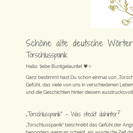
Schöne alte deutsche Wörte
Torschlusspanik
Hallo, liebe Buntgelaunte! 💗✨
Ganz bestimmt hast Du schon einmal von „Torschlu
Gefühl, das viele von uns in verschiedenen Leb
und die Geschichten hinter diesem ausdrucksvolle
„Torschlusspanik“ – Was steckt dahinter?
„Torschlusspanik“ beschreibt das Gefühl der Ang
besonders wenn es scheint, als würde die Zeit da