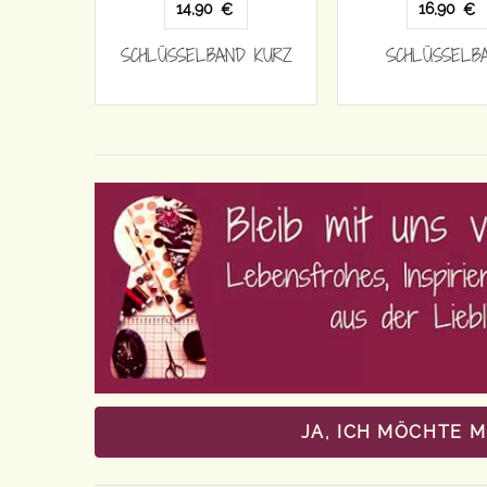
14,90
16,90
€
€
SCHLÜSSELBAND KURZ
SCHLÜSSELB
JA, ICH MÖCHTE 