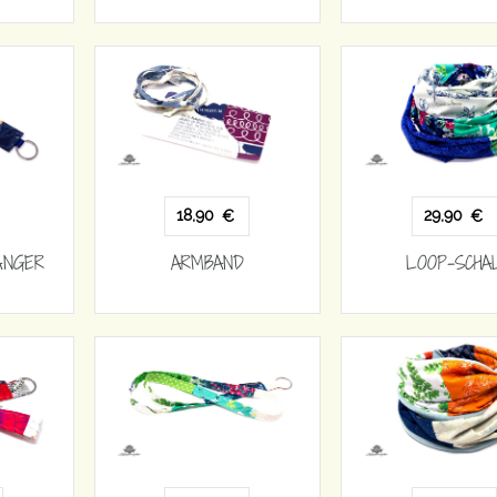
18,90
29,90
€
€
ÄNGER
ARMBAND
LOOP-SCHA