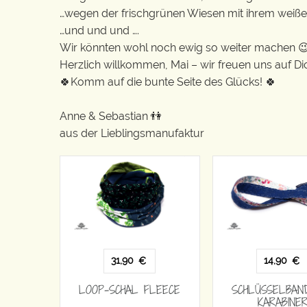
…wegen der frischgrünen Wiesen mit ihrem weiß
…und und und ….
Wir könnten wohl noch ewig so weiter machen 
Herzlich willkommen, Mai – wir freuen uns auf D
🍀Komm auf die bunte Seite des Glücks! 🍀
Anne & Sebastian 👫
aus der Lieblingsmanufaktur
31,90
14,90
€
€
LOOP-SCHAL FLEECE
SCHLÜSSELBAN
KARABINE