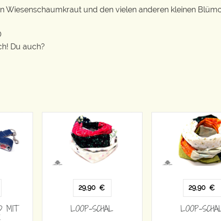
en Wiesenschaumkraut und den vielen anderen kleinen Blüm

ich! Du auch?
29,90
29,90
€
€
D MIT
LOOP-SCHAL
LOOP-SCHA
R