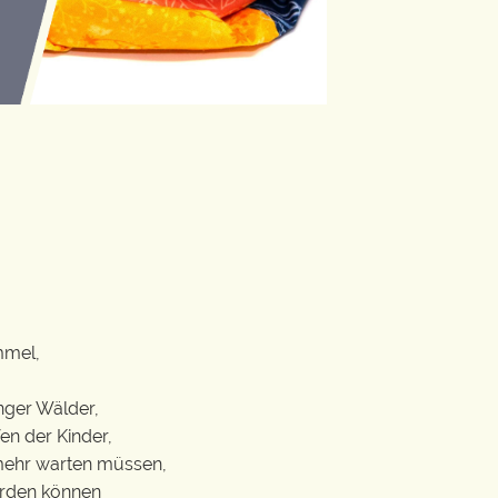
mmel,
nger Wälder,
n der Kinder,
 mehr warten müssen,
erden können