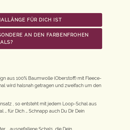
HALLÄNGE FÜR DICH IST
BESONDERE AN DEN FARBENFROHEN
ALS?
gn aus 100% Baumwolle (Oberstoff) mit Fleece-
hal wird halsnah getragen und zweifach um den
nsatz , so entsteht mit jedem Loop-Schal aus
al … für Dich … Schnapp auch Du Dir Dein
er … ausgefallene Schals, die Dein