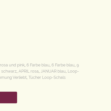
 rosa und pink
,
6 Farbe blau
,
6 Farbe blau
,
9
d schwarz
,
APRIL rosa
,
JANUAR blau
,
Loop-
mmung Verliebt
,
Tücher Loop-Schals