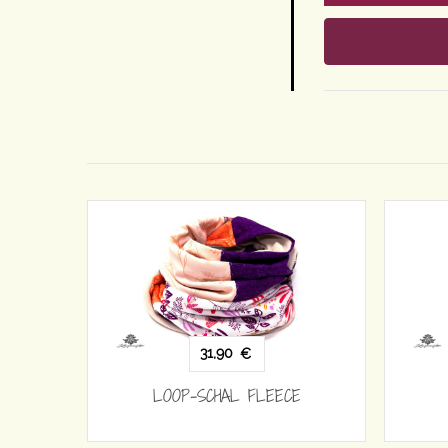
31,90
€
EECE
LOOP-SCHAL FLEECE