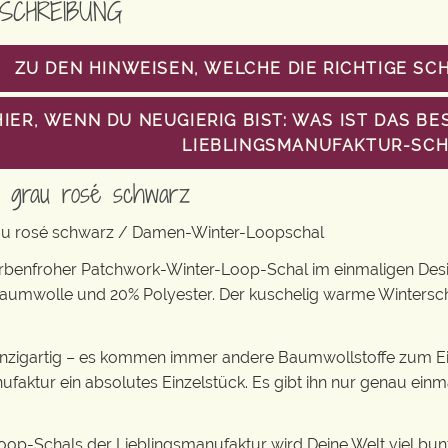
SCHREIBUNG
ZU DEN HINWEISEN, WELCHE DIE RICHTIGE SC
HIER, WENN DU NEUGIERIG BIST: WAS IST DAS 
LIEBLINGSMANUFAKTUR-SCH
l grau rosé schwarz
au rosé schwarz / Damen-Winter-Loopschal
arbenfroher Patchwork-Winter-Loop-Schal im einmaligen Desi
Baumwolle und 20% Polyester. Der kuschelig warme Wintersc
einzigartig – es kommen immer andere Baumwollstoffe zum Ei
ufaktur ein absolutes Einzelstück. Es gibt ihn nur genau einm
oop-Schals der Lieblingsmanufaktur wird Deine Welt viel bunt