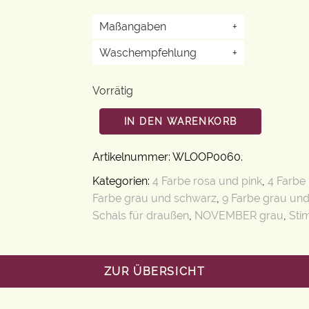
Maßangaben
+
Waschempfehlung
+
Vorrätig
IN DEN WARENKORB
Artikelnummer:
WLOOP0060
.
Kategorien:
4 Farbe rosa und pink
,
4 Farbe
Farbe grau und schwarz
,
9 Farbe grau un
Schals für draußen
,
NOVEMBER grau
,
Sti
ZUR ÜBERSICHT