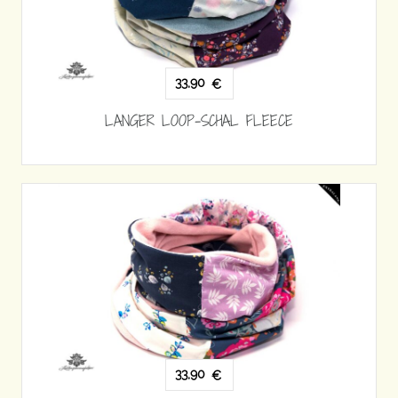
33,90
€
LANGER LOOP-SCHAL FLEECE
33,90
€