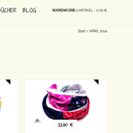
BÜCHER
BLOG
WARENKORB
0 ARTIKEL -
0,00
€
Start
/ APRIL rosa
33,90
€