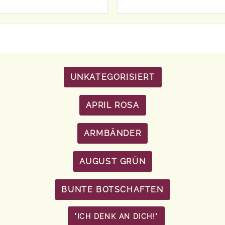
UNKATEGORISIERT
APRIL ROSA
ARMBÄNDER
AUGUST GRÜN
BUNTE BOTSCHAFTEN
"ICH DENK AN DICH!"