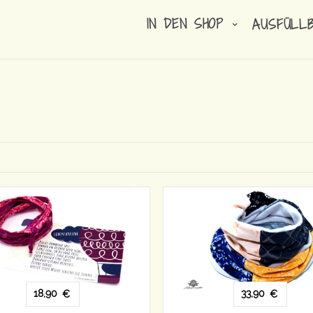
IN DEN SHOP
AUSFÜLL
18,90
33,90
€
€