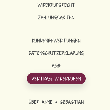
WIDERRUFSRECHT
ZAHLUNGSARTEN
31,90
€
LOOP-SCHAL FLEECE
KUNDENBEWERTUNGEN
DATENSCHUTZERKLÄRUNG
AGB
VERTRAG WIDERRUFEN
ÜBER ANNE & SEBASTIAN