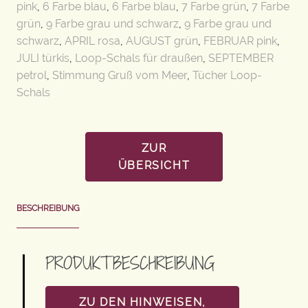
pink
,
6 Farbe blau
,
6 Farbe blau
,
7 Farbe grün
,
7 Farbe
grün
,
9 Farbe grau und schwarz
,
9 Farbe grau und
schwarz
,
APRIL rosa
,
AUGUST grün
,
FEBRUAR pink
,
JULI türkis
,
Loop-Schals für draußen
,
SEPTEMBER
petrol
,
Stimmung Gruß vom Meer
,
Tücher Loop-
Schals
ZUR
ÜBERSICHT
BESCHREIBUNG
PRODUKTBESCHREIBUNG
ZU DEN HINWEISEN,