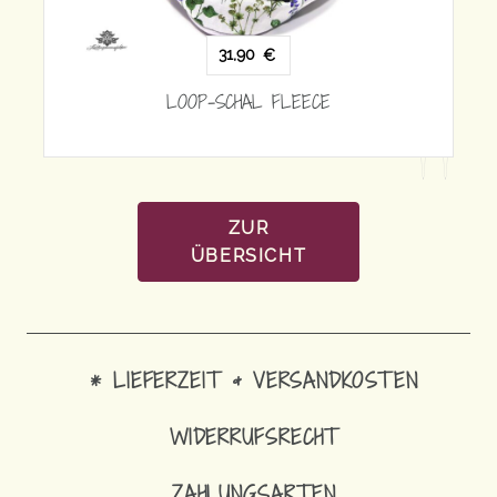
31,90
€
LOOP-SCHAL FLEECE
ZUR
ÜBERSICHT
* LIEFERZEIT & VERSANDKOSTEN
WIDERRUFSRECHT
ZAHLUNGSARTEN
31,90
€