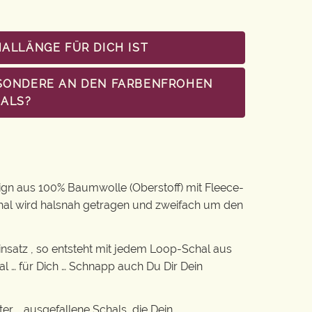
HALLÄNGE FÜR DICH IST
BESONDERE AN DEN FARBENFROHEN
ALS?
gn aus 100% Baumwolle (Oberstoff) mit Fleece-
hal wird halsnah getragen und zweifach um den
nsatz , so entsteht mit jedem Loop-Schal aus
al … für Dich … Schnapp auch Du Dir Dein
er … ausgefallene Schals, die Dein