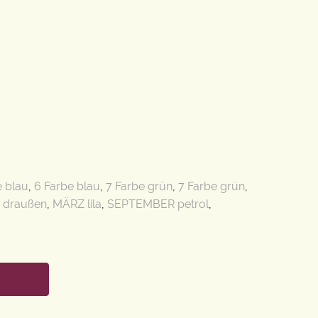
e blau
,
6 Farbe blau
,
7 Farbe grün
,
7 Farbe grün
,
r draußen
,
MÄRZ lila
,
SEPTEMBER petrol
,