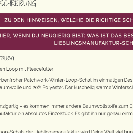
SCHREIBUNG
ZU DEN HINWEISEN, WELCHE DIE RICHTIGE SC
HIER, WENN DU NEUGIERIG BIST: WAS IST DAS 
LIEBLINGSMANUFAKTUR-SCH
rauen
en Loop mit Fleecefutter
arbenfroher Patchwork-Winter-Loop-Schal im einmaligen Desi
Baumwolle und 20% Polyester. Der kuschelig warme Wintersc
einzigartig – es kommen immer andere Baumwollstoffe zum Ei
ufaktur ein absolutes Einzelstück. Es gibt ihn nur genau einm
oop-Schals der Lieblingsmanufaktur wird Deine Welt viel bunt