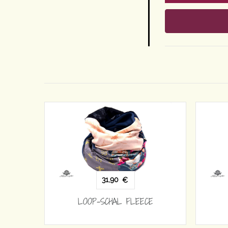
31,90
€
EECE
LOOP-SCHAL FLEECE