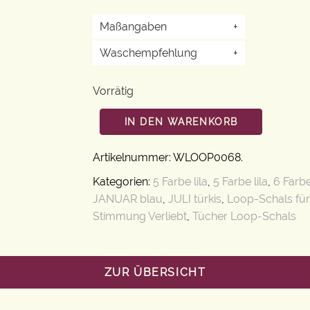
Maßangaben
+
Waschempfehlung
+
Vorrätig
IN DEN WARENKORB
Artikelnummer:
WLOOP0068
.
Kategorien:
5 Farbe lila
,
5 Farbe lila
,
6 Farb
JANUAR blau
,
JULI türkis
,
Loop-Schals fü
Stimmung Verliebt
,
Tücher Loop-Schals
ZUR ÜBERSICHT