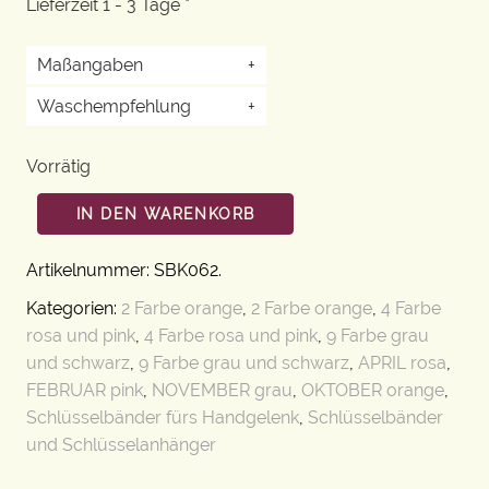
Lieferzeit 1 - 3 Tage *
Maßangaben
+
Waschempfehlung
+
Vorrätig
IN DEN WARENKORB
Artikelnummer:
SBK062
.
Kategorien:
2 Farbe orange
,
2 Farbe orange
,
4 Farbe
rosa und pink
,
4 Farbe rosa und pink
,
9 Farbe grau
und schwarz
,
9 Farbe grau und schwarz
,
APRIL rosa
,
FEBRUAR pink
,
NOVEMBER grau
,
OKTOBER orange
,
Schlüsselbänder fürs Handgelenk
,
Schlüsselbänder
und Schlüsselanhänger