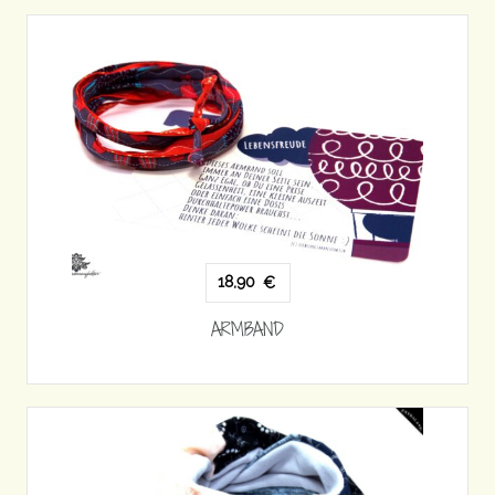
18,90
€
ARMBAND