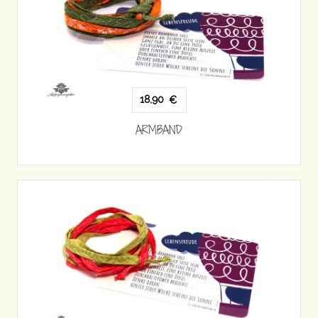
18,90
€
ARMBAND