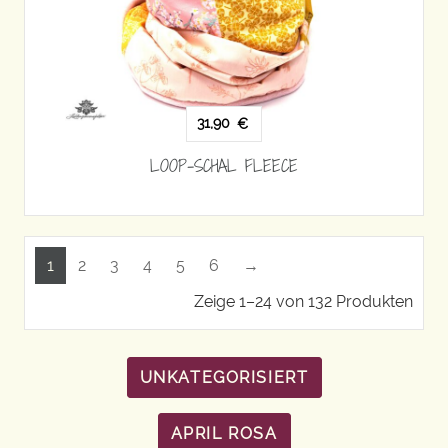
31,90
€
LOOP-SCHAL FLEECE
1
2
3
4
5
6
→
Zeige 1–24 von 132 Produkten
UNKATEGORISIERT
APRIL ROSA