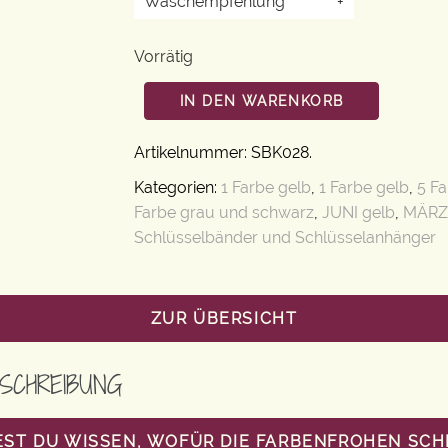
Waschempfehlung
+
Vorrätig
IN DEN WARENKORB
Artikelnummer:
SBK028
.
Kategorien:
1 Farbe gelb
,
1 Farbe gelb
,
5 Fa
Farbe grau und schwarz
,
JUNI gelb
,
MÄRZ 
Schlüsselbänder und Schlüsselanhänger
ZUR ÜBERSICHT
SCHREIBUNG
ST DU WISSEN, WOFÜR DIE FARBENFROHEN SC