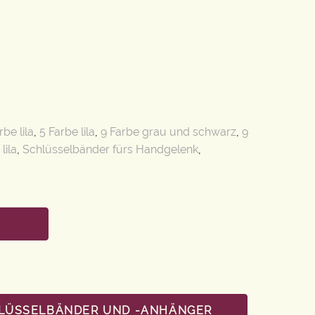
rbe lila
,
5 Farbe lila
,
9 Farbe grau und schwarz
,
9
lila
,
Schlüsselbänder fürs Handgelenk
,
HLÜSSELBÄNDER UND -ANHÄNGER