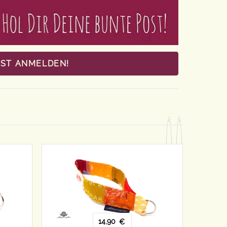
OST ANMELDEN!
14,90
€