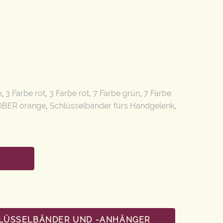
e
,
3 Farbe rot
,
3 Farbe rot
,
7 Farbe grün
,
7 Farbe
BER orange
,
Schlüsselbänder fürs Handgelenk
,
HLÜSSELBÄNDER UND -ANHÄNGER