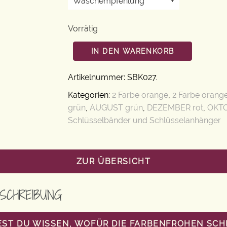
Waschempfehlung
+
Vorrätig
IN DEN WARENKORB
Artikelnummer:
SBK027
.
Kategorien:
2 Farbe orange
,
2 Farbe orang
grün
,
AUGUST grün
,
DEZEMBER rot
,
OKTO
Schlüsselbänder und Schlüsselanhänger
ZUR ÜBERSICHT
SCHREIBUNG
ST DU WISSEN, WOFÜR DIE FARBENFROHEN SC