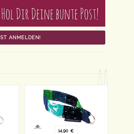
OST ANMELDEN!
14,90
€