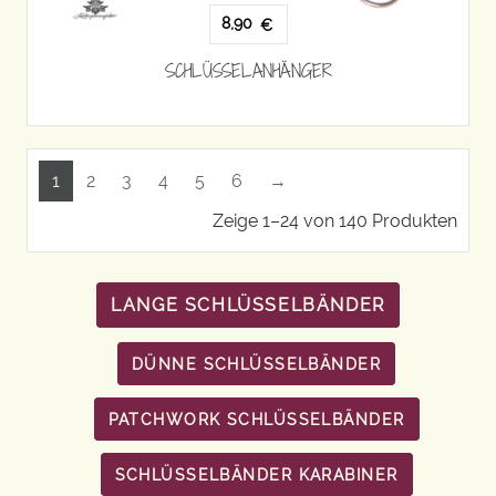
8,90
€
SCHLÜSSELANHÄNGER
1
2
3
4
5
6
→
Zeige 1–24 von 140 Produkten
LANGE SCHLÜSSELBÄNDER
DÜNNE SCHLÜSSELBÄNDER
PATCHWORK SCHLÜSSELBÄNDER
SCHLÜSSELBÄNDER KARABINER