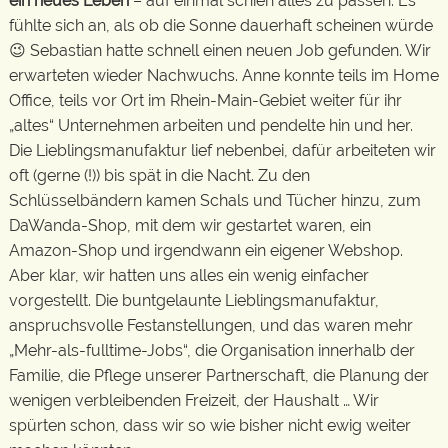
ein neues Leben
– auf einmal schien alles zu passen. Es
fühlte sich an, als ob die Sonne dauerhaft scheinen würde
😉 Sebastian hatte schnell einen neuen Job gefunden. Wir
erwarteten wieder Nachwuchs. Anne konnte teils im Home
Office, teils vor Ort im Rhein-Main-Gebiet weiter für ihr
„altes“ Unternehmen arbeiten und pendelte hin und her.
Die Lieblingsmanufaktur lief nebenbei, dafür arbeiteten wir
oft (gerne (!)) bis spät in die Nacht. Zu den
Schlüsselbändern kamen Schals und Tücher hinzu, zum
DaWanda-Shop, mit dem wir gestartet waren, ein
Amazon-Shop und irgendwann ein eigener Webshop.
Aber klar, wir hatten uns alles ein wenig einfacher
vorgestellt. Die buntgelaunte Lieblingsmanufaktur,
anspruchsvolle Festanstellungen, und das waren mehr
„Mehr-als-fulltime-Jobs“, die Organisation innerhalb der
Familie, die Pflege unserer Partnerschaft, die Planung der
wenigen verbleibenden Freizeit, der Haushalt … Wir
spürten schon, dass wir so wie bisher nicht ewig weiter