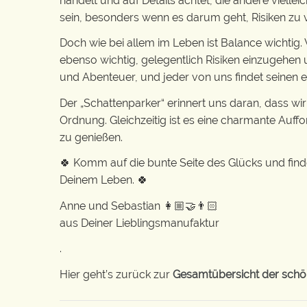
handelt und auf Details achtet, die andere viellei
sein, besonders wenn es darum geht, Risiken z
Doch wie bei allem im Leben ist Balance wichtig. 
ebenso wichtig, gelegentlich Risiken einzugehen 
und Abenteuer, und jeder von uns findet seinen 
Der „Schattenparker“ erinnert uns daran, dass wi
Ordnung. Gleichzeitig ist es eine charmante Auf
zu genießen.
🍀 Komm auf die bunte Seite des Glücks und find
Deinem Leben. 🍀
Anne und Sebastian 👩🏼‍🤝‍👨🏻
aus Deiner Lieblingsmanufaktur
.
Hier geht’s zurück zur
Gesamtübersicht der schön