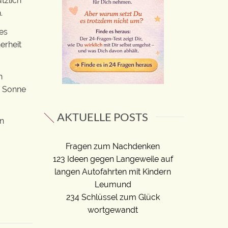
tzlich
.
 es
erheit
n
e Sonne
AKTUELLE POSTS
in
Fragen zum Nachdenken
123 Ideen gegen Langeweile auf
langen Autofahrten mit Kindern
Leumund
234 Schlüssel zum Glück
wortgewandt