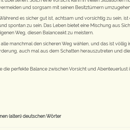
cht übersehen. Solch eine Vorsicht kann in vielen Situationen nü
u vermeiden und sorgsam mit seinen Besitztümern umzugehen
Während es sicher gut ist, achtsam und vorsichtig zu sein, ist
und spontan zu sein. Das Leben bietet eine Mischung aus Sich
eigenen Weg, diesen Balanceakt zu meistern.
r alle manchmal den sicheren Weg wählen, und das ist völlig i
forderung, auch mal aus dem Schatten herauszutreten und di
e die perfekte Balance zwischen Vorsicht und Abenteuerlust 
en (alten) deutschen Wörter