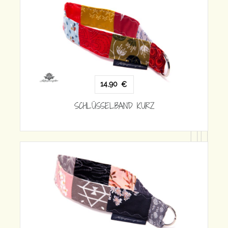
14,90
€
SCHLÜSSELBAND KURZ
1
SCHLÜSS