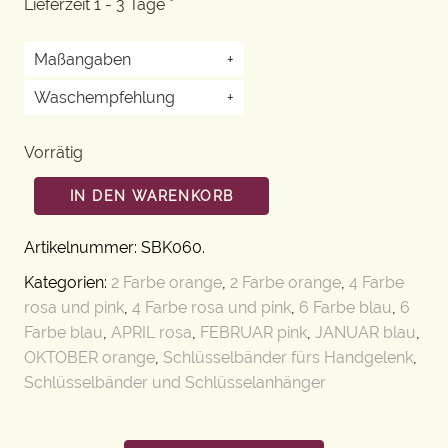
Lieferzeit 1 - 3 Tage *
Maßangaben
+
Waschempfehlung
+
Vorrätig
IN DEN WARENKORB
Artikelnummer:
SBK060
.
Kategorien:
2 Farbe orange
,
2 Farbe orange
,
4 Farbe
rosa und pink
,
4 Farbe rosa und pink
,
6 Farbe blau
,
6
Farbe blau
,
APRIL rosa
,
FEBRUAR pink
,
JANUAR blau
,
OKTOBER orange
,
Schlüsselbänder fürs Handgelenk
,
Schlüsselbänder und Schlüsselanhänger