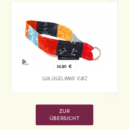
1
SCHLÜSS
14,90
€
SCHLÜSSELBAND KURZ
ZUR
ÜBERSICHT