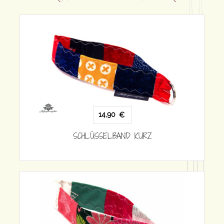
14,90
€
SCHLÜSSELBAND KURZ
SCH