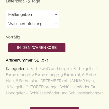
Lieferzeit 1 - 3 Tage *
Maßangaben
+
Waschempfehlung
+
Vorrätig
IN DEN WARENKORB
Artikelnummer:
SBK074
.
Kategorien:
0 Farbe weiß und beige
,
1 Farbe gelb
,
2
Farbe orange
,
2 Farbe orange
,
3 Farbe rot
,
6 Farbe
blau
,
6 Farbe blau
,
DEZEMBER rot
,
JANUAR blau
,
JUNI gelb
,
OKTOBER orange
,
Schlüsselbänder fürs
Handgelenk
,
Schlüsselbänder und Schlüsselanhänger