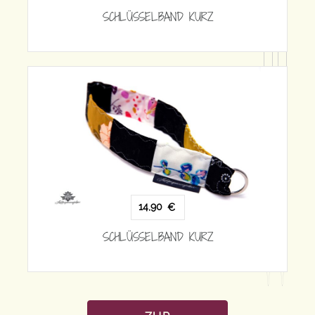
SCHLÜSSELBAND KURZ
SCH
14,90
€
SCHLÜSSELBAND KURZ