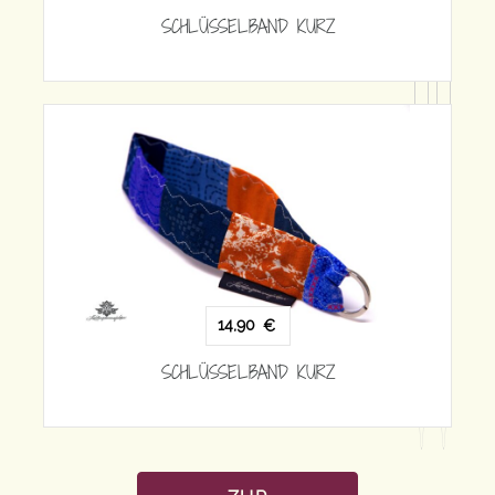
SCHLÜSSELBAND KURZ
SCH
14,90
€
SCHLÜSSELBAND KURZ