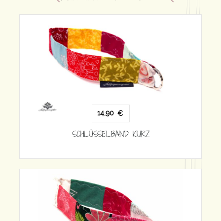
14,90
€
SCHLÜSSELBAND KURZ
SCH