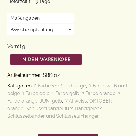
Lieferzeit 1 - 3 Tage *
Maßangaben
+
Waschempfehlung
+
Vorrätig
IN DEN WARENKORB
Artikelnummer:
SBK012
.
Kategorien:
0 Farbe weiß und beige
,
0 Farbe weiß und
beige
,
1 Farbe gelb
,
1 Farbe gelb
,
2 Farbe orange
,
2
Farbe orange
,
JUNI gelb
,
MAI weiss
,
OKTOBER
orange
,
Schlüsselbänder fürs Handgelenk
,
Schlüsselbänder und Schlüsselanhänger