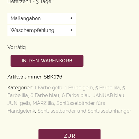
Lieferzeit 1 - 3 Tage *
Maßangaben
+
Waschempfehlung
+
Vorrätig
IN DEN WARENKORB
Artikelnummer:
SBK076
.
Kategorien:
1 Farbe gelb
,
1 Farbe gelb
,
5 Farbe lila
,
5
Farbe lila
,
6 Farbe blau
,
6 Farbe blau
,
JANUAR blau
,
JUNI gelb
,
MÄRZ lila
,
Schlüsselbänder fürs
Handgelenk
,
Schlüsselbänder und Schlüsselanhänger
ZUR