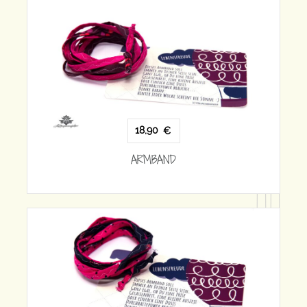
18,90
€
ARMBAND