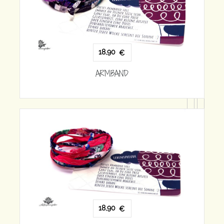
18,90
€
ARMBAND
18,90
€