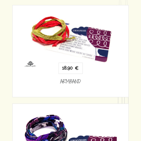
18,90
€
ARMBAND