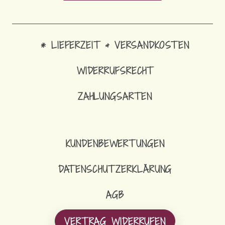
* LIEFERZEIT & VERSANDKOSTEN
WIDERRUFSRECHT
ZAHLUNGSARTEN
1
AR
KUNDENBEWERTUNGEN
DATENSCHUTZERKLÄRUNG
AGB
VERTRAG WIDERRUFEN