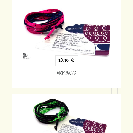
18,90
€
ARMBAND