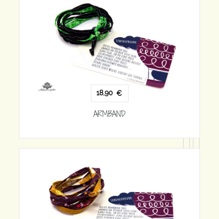
18,90
€
ARMBAND