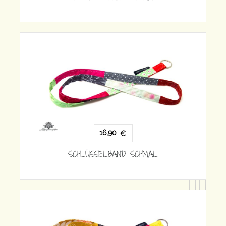
16,90
€
SCHLÜSSELBAND SCHMAL
 SCHMAL