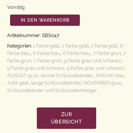
Vorrätig
IN DEN WARENKORB
Artikelnummer:
SBS047
.
Kategorien:
1 Farbe gelb
,
1 Farbe gelb
,
1 Farbe gelb
,
6
Farbe blau
,
6 Farbe blau
,
6 Farbe blau
,
7 Farbe grün
,
7
Farbe grün
,
7 Farbe grün
,
9 Farbe grau und schwarz
,
9 Farbe grau und schwarz
,
9 Farbe grau und schwarz
,
AUGUST grün
,
dünne Schlüsselbänder
,
JANUAR blau
,
JUNI gelb
,
lange Schlüsselbänder
,
NOVEMBER grau
,
Schlüsselbänder und Schlüsselanhänger
ZUR
ÜBERSICHT