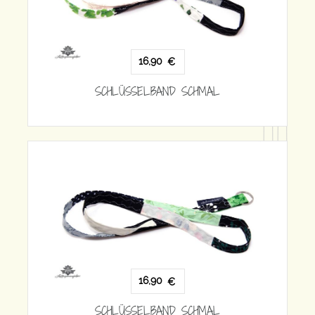
 SCHMAL
16,90
€
SCHLÜSSELBAND SCHMAL
 SCHMAL