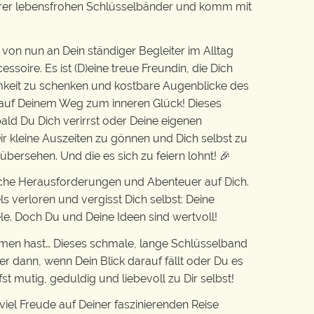
serer lebensfrohen Schlüsselbänder und komm mit
von nun an Dein ständiger Begleiter im Alltag
essoire. Es ist (D)eine treue Freundin, die Dich
amkeit zu schenken und kostbare Augenblicke des
t auf Deinem Weg zum inneren Glück! Dieses
obald Du Dich verirrst oder Deine eigenen
ir kleine Auszeiten zu gönnen und Dich selbst zu
l übersehen. Und die es sich zu feiern lohnt! 🎉
eiche Herausforderungen und Abenteuer auf Dich.
s verloren und vergisst Dich selbst: Deine
e. Doch Du und Deine Ideen sind wertvoll!
men hast… Dieses schmale, lange Schlüsselband
mer dann, wenn Dein Blick darauf fällt oder Du es
st mutig, geduldig und liebevoll zu Dir selbst!
iel Freude auf Deiner faszinierenden Reise