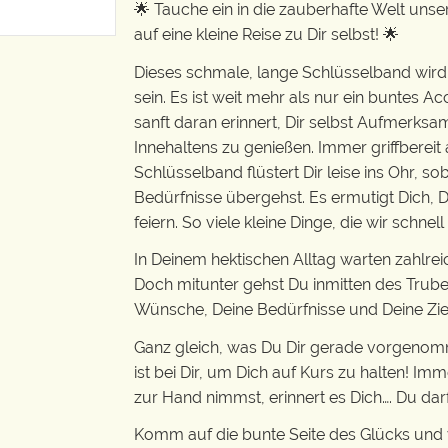
🌟 Tauche ein in die zauberhafte Welt un
auf eine kleine Reise zu Dir selbst! 🌟
Dieses schmale, lange Schlüsselband wird 
sein. Es ist weit mehr als nur ein buntes Acc
sanft daran erinnert, Dir selbst Aufmerks
Innehaltens zu genießen. Immer griffberei
Schlüsselband flüstert Dir leise ins Ohr, s
Bedürfnisse übergehst. Es ermutigt Dich, D
feiern. So viele kleine Dinge, die wir schnel
In Deinem hektischen Alltag warten zahlr
Doch mitunter gehst Du inmitten des Trubel
Wünsche, Deine Bedürfnisse und Deine Ziel
Ganz gleich, was Du Dir gerade vorgenom
ist bei Dir, um Dich auf Kurs zu halten! Im
zur Hand nimmst, erinnert es Dich…. Du darf
Komm auf die bunte Seite des Glücks und v