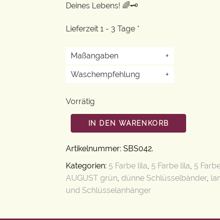
Deines Lebens! 🌈🗝️
Lieferzeit 1 - 3 Tage *
Maßangaben
+
Waschempfehlung
+
Vorrätig
IN DEN WARENKORB
Artikelnummer:
SBS042
.
Kategorien:
5 Farbe lila
,
5 Farbe lila
,
5 Farbe 
AUGUST grün
,
dünne Schlüsselbänder
,
la
und Schlüsselanhänger