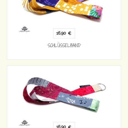
16,90
€
SCHLÜSSELBAND
16,90
€