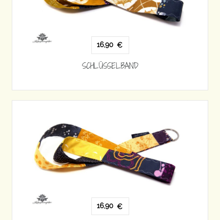
16,90
€
SCHLÜSSELBAND
16,90
€