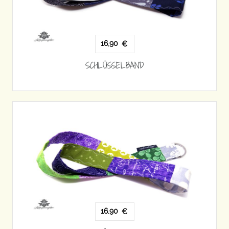
16,90
€
SCHLÜSSELBAND
16,90
€