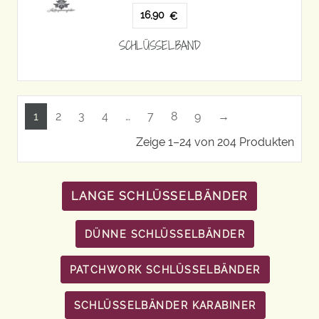
16,90
€
SCHLÜSSELBAND
1
2
3
4
…
7
8
9
→
Zeige 1–24 von 204 Produkten
LANGE SCHLÜSSELBÄNDER
DÜNNE SCHLÜSSELBÄNDER
PATCHWORK SCHLÜSSELBÄNDER
SCHLÜSSELBÄNDER KARABINER