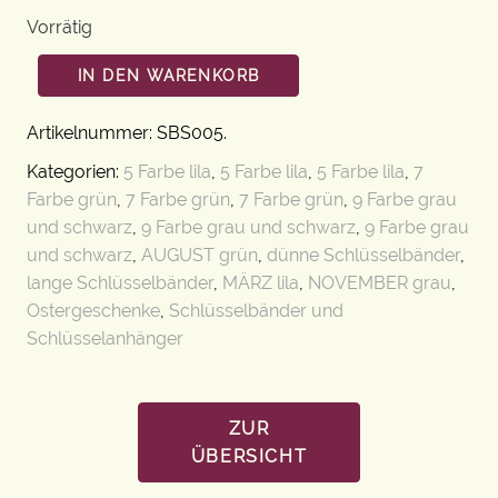
Vorrätig
IN DEN WARENKORB
Artikelnummer:
SBS005
.
Kategorien:
5 Farbe lila
,
5 Farbe lila
,
5 Farbe lila
,
7
Farbe grün
,
7 Farbe grün
,
7 Farbe grün
,
9 Farbe grau
und schwarz
,
9 Farbe grau und schwarz
,
9 Farbe grau
und schwarz
,
AUGUST grün
,
dünne Schlüsselbänder
,
lange Schlüsselbänder
,
MÄRZ lila
,
NOVEMBER grau
,
Ostergeschenke
,
Schlüsselbänder und
Schlüsselanhänger
ZUR
ÜBERSICHT