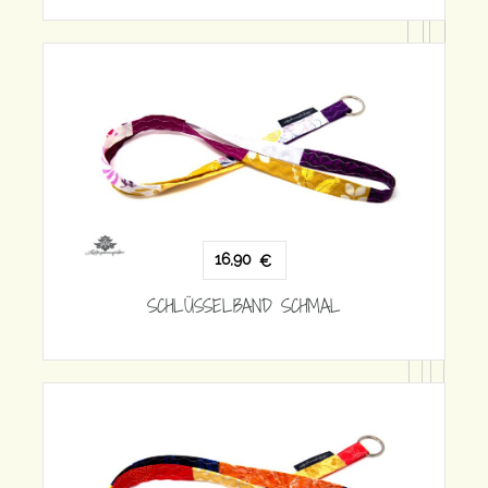
16,90
€
SCHLÜSSELBAND SCHMAL
€
ND SCHMAL