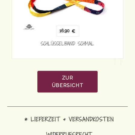
16,90
€
€
SCHLÜSSELBAND SCHMAL
ND SCHMAL
ZUR
ÜBERSICHT
* LIEFERZEIT & VERSANDKOSTEN
WIDERRUFSRECHT