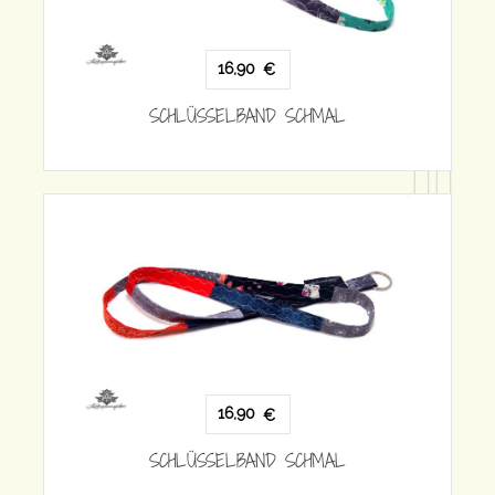
€
ND SCHMAL
16,90
€
SCHLÜSSELBAND SCHMAL
€
ND SCHMAL