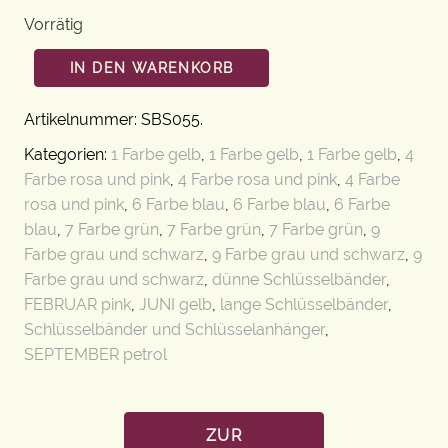
Vorrätig
IN DEN WARENKORB
Artikelnummer:
SBS055
.
Kategorien:
1 Farbe gelb
,
1 Farbe gelb
,
1 Farbe gelb
,
4
Farbe rosa und pink
,
4 Farbe rosa und pink
,
4 Farbe
rosa und pink
,
6 Farbe blau
,
6 Farbe blau
,
6 Farbe
blau
,
7 Farbe grün
,
7 Farbe grün
,
7 Farbe grün
,
9
Farbe grau und schwarz
,
9 Farbe grau und schwarz
,
9
Farbe grau und schwarz
,
dünne Schlüsselbänder
,
FEBRUAR pink
,
JUNI gelb
,
lange Schlüsselbänder
,
Schlüsselbänder und Schlüsselanhänger
,
SEPTEMBER petrol
ZUR