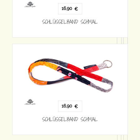
HMAL
16,90
€
SCHLÜSSELBAND SCHMAL
HMAL