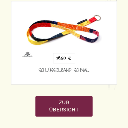
16,90
€
SCHLÜSSELBAND SCHMAL
HMAL
ZUR
ÜBERSICHT