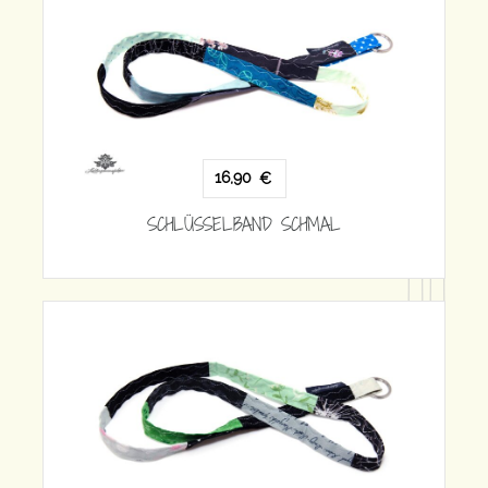
HMAL
16,90
€
SCHLÜSSELBAND SCHMAL