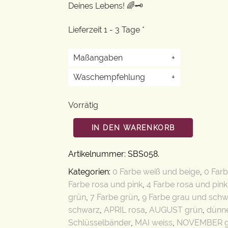
Deines Lebens! 🌈🗝️
Lieferzeit 1 - 3 Tage *
Maßangaben
+
Waschempfehlung
+
Vorrätig
IN DEN WARENKORB
Artikelnummer:
SBS058
.
Kategorien:
0 Farbe weiß und beige
,
0 Farb
Farbe rosa und pink
,
4 Farbe rosa und pink
grün
,
7 Farbe grün
,
9 Farbe grau und schw
schwarz
,
APRIL rosa
,
AUGUST grün
,
dünne
Schlüsselbänder
,
MAI weiss
,
NOVEMBER g