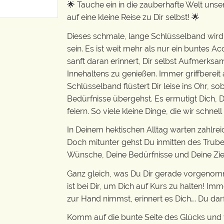
🌟 Tauche ein in die zauberhafte Welt un
auf eine kleine Reise zu Dir selbst! 🌟
Dieses schmale, lange Schlüsselband wird 
sein. Es ist weit mehr als nur ein buntes Acc
sanft daran erinnert, Dir selbst Aufmerks
Innehaltens zu genießen. Immer griffberei
Schlüsselband flüstert Dir leise ins Ohr, s
Bedürfnisse übergehst. Es ermutigt Dich, D
feiern. So viele kleine Dinge, die wir schnel
In Deinem hektischen Alltag warten zahlr
Doch mitunter gehst Du inmitten des Trubel
Wünsche, Deine Bedürfnisse und Deine Ziel
Ganz gleich, was Du Dir gerade vorgenom
ist bei Dir, um Dich auf Kurs zu halten! Im
zur Hand nimmst, erinnert es Dich…. Du darf
Komm auf die bunte Seite des Glücks und v