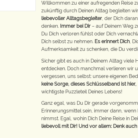
Willkommen zu einer aufregenden Reise zu 
zukünftig durch Deinen Alltag begleiten wir
liebevoller Alltagsbegleiter
, der Dich daran
denken.
Immer bei Dir
– auf Deinem Weg zum
Du Dich verloren fühlst oder Dich vernachlä
Dich selbst zu nehmen.
Es erinnert Dich
, D
Aufmerksamkeit zu schenken, die Du verdi
Sicher gibt es auch in Deinem Alltag viel
entdecken. Doch manchmal verlieren wir u
vergessen, uns selbst: unsere eigenen Bed
keine Sorge, dieses Schlüsselband ist hier,
wichtigste Puzzleteil Deines Lebens!
Ganz egal, was Du Dir gerade vorgenomme
Erinnerungsmittel sein, immer dann, wenn D
nimmst. Egal, wohin Dich Deine Reise in De
liebevoll mit Dir! Und vor allem: Denk auch