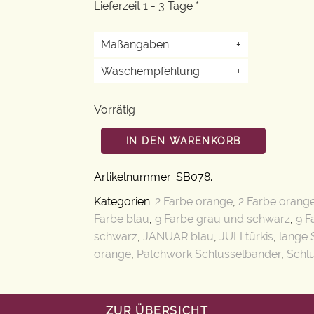
Lieferzeit 1 - 3 Tage *
Maßangaben
+
Waschempfehlung
+
Vorrätig
IN DEN WARENKORB
Artikelnummer:
SB078
.
Kategorien:
2 Farbe orange
,
2 Farbe orang
Farbe blau
,
9 Farbe grau und schwarz
,
9 F
schwarz
,
JANUAR blau
,
JULI türkis
,
lange 
orange
,
Patchwork Schlüsselbänder
,
Schl
ZUR ÜBERSICHT