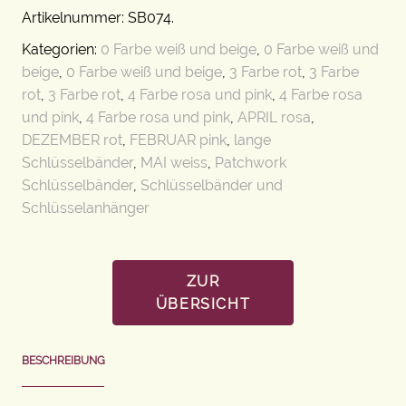
Artikelnummer:
SB074
.
Kategorien:
0 Farbe weiß und beige
,
0 Farbe weiß und
beige
,
0 Farbe weiß und beige
,
3 Farbe rot
,
3 Farbe
rot
,
3 Farbe rot
,
4 Farbe rosa und pink
,
4 Farbe rosa
und pink
,
4 Farbe rosa und pink
,
APRIL rosa
,
DEZEMBER rot
,
FEBRUAR pink
,
lange
Schlüsselbänder
,
MAI weiss
,
Patchwork
Schlüsselbänder
,
Schlüsselbänder und
Schlüsselanhänger
ZUR
ÜBERSICHT
BESCHREIBUNG