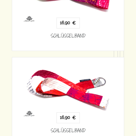
16,90
€
SCHLÜSSELBAND