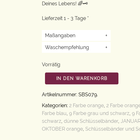
Deines Lebens! 🌈🗝️
Lieferzeit 1 - 3 Tage *
Maßangaben
+
Waschempfehlung
+
Vorrätig
IN DEN WARENKORB
Artikelnummer:
SBS079
.
Kategorien:
2 Farbe orange
,
2 Farbe orang
Farbe blau
,
9 Farbe grau und schwarz
,
9 F
schwarz
,
dünne Schlüsselbänder
,
JANUAR
OKTOBER orange
,
Schlüsselbänder und S