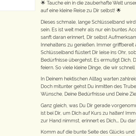
🌟 Tauche ein in die zauberhafte Welt un
auf eine kleine Reise zu Dir selbst! 🌟
Dieses schmale, lange Schlüsselband wird 
sein. Es ist weit mehr als nur ein buntes Acc
sanft daran erinnert, Dir selbst Aufmerks
Innehaltens zu genießen. Immer griffberei
Schlüsselband flüstert Dir leise ins Ohr, s
Bedürfnisse übergehst. Es ermutigt Dich, D
feiern. So viele kleine Dinge, die wir schnel
In Deinem hektischen Alltag warten zahlr
Doch mitunter gehst Du inmitten des Trubel
Wünsche, Deine Bedürfnisse und Deine Ziel
Ganz gleich, was Du Dir gerade vorgenom
ist bei Dir, um Dich auf Kurs zu halten! Im
zur Hand nimmst, erinnert es Dich…. Du darf
Komm auf die bunte Seite des Glücks und v