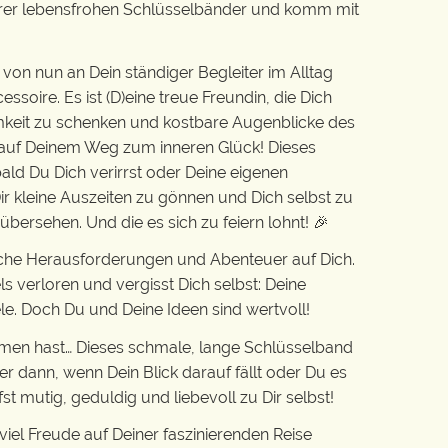
serer lebensfrohen Schlüsselbänder und komm mit
von nun an Dein ständiger Begleiter im Alltag
essoire. Es ist (D)eine treue Freundin, die Dich
amkeit zu schenken und kostbare Augenblicke des
t auf Deinem Weg zum inneren Glück! Dieses
obald Du Dich verirrst oder Deine eigenen
ir kleine Auszeiten zu gönnen und Dich selbst zu
l übersehen. Und die es sich zu feiern lohnt! 🎉
eiche Herausforderungen und Abenteuer auf Dich.
s verloren und vergisst Dich selbst: Deine
e. Doch Du und Deine Ideen sind wertvoll!
men hast… Dieses schmale, lange Schlüsselband
mer dann, wenn Dein Blick darauf fällt oder Du es
st mutig, geduldig und liebevoll zu Dir selbst!
iel Freude auf Deiner faszinierenden Reise