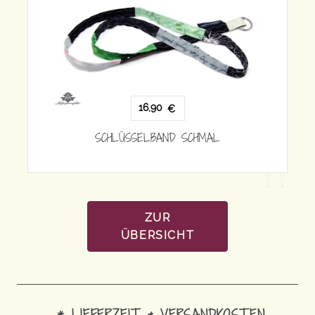
16,90
€
SCHLÜSSELBAND SCHMAL
CHMAL
ZUR
ÜBERSICHT
* LIEFERZEIT & VERSANDKOSTEN