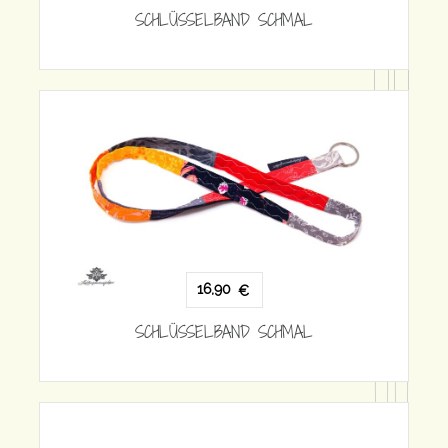
CHMAL
16,90
€
SCHLÜSSELBAND SCHMAL
CHMAL