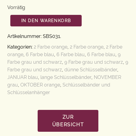
Vorrätig
IN DEN WARENKORB
Artikelnummer:
SBS031
.
Kategorien:
2 Farbe orange
,
2 Farbe orange
,
2 Farbe
orange
,
6 Farbe blau
,
6 Farbe blau
,
6 Farbe blau
,
9
Farbe grau und schwarz
,
9 Farbe grau und schwarz
,
9
Farbe grau und schwarz
,
dünne Schlüsselbänder
,
JANUAR blau
,
lange Schlüsselbänder
,
NOVEMBER
grau
,
OKTOBER orange
,
Schlüsselbänder und
Schlüsselanhänger
ZUR
ÜBERSICHT