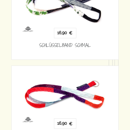
CHMAL
16,90
€
SCHLÜSSELBAND SCHMAL