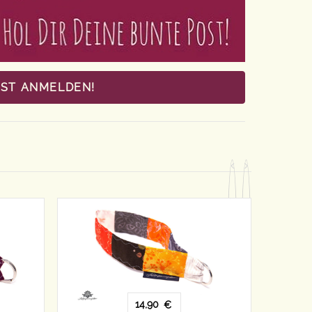
OST ANMELDEN!
14,90
€