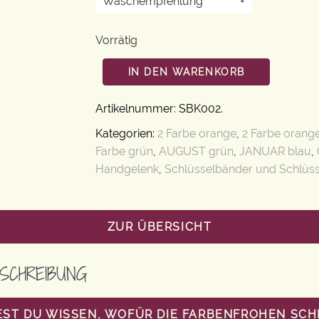
Waschempfehlung
+
Vorrätig
IN DEN WARENKORB
Artikelnummer:
SBK002
.
Kategorien:
2 Farbe orange
,
2 Farbe orang
Farbe grün
,
AUGUST grün
,
JANUAR blau
,
Handgelenk
,
Schlüsselbänder und Schlüs
ZUR ÜBERSICHT
SCHREIBUNG
ST DU WISSEN, WOFÜR DIE FARBENFROHEN SC