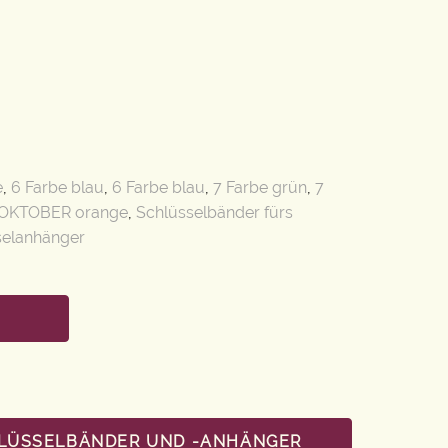
e
,
6 Farbe blau
,
6 Farbe blau
,
7 Farbe grün
,
7
OKTOBER orange
,
Schlüsselbänder fürs
selanhänger
HLÜSSELBÄNDER UND -ANHÄNGER