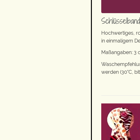
Schlüsselban
Hochwertiges, r
in einmaligem De
Maßangaben: 3 c
Waschempfehlung
werden (30°C, bi