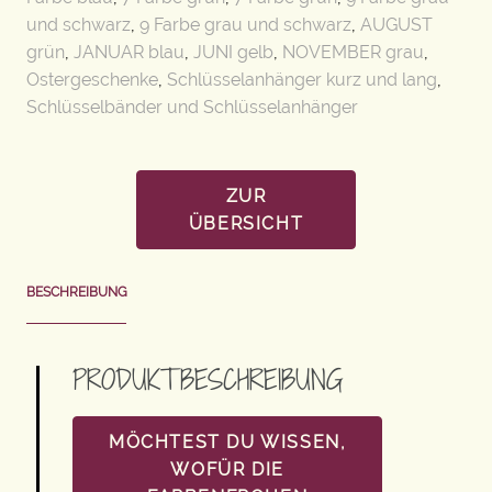
und schwarz
,
9 Farbe grau und schwarz
,
AUGUST
grün
,
JANUAR blau
,
JUNI gelb
,
NOVEMBER grau
,
Ostergeschenke
,
Schlüsselanhänger kurz und lang
,
Schlüsselbänder und Schlüsselanhänger
ZUR
ÜBERSICHT
BESCHREIBUNG
PRODUKTBESCHREIBUNG
MÖCHTEST DU WISSEN,
WOFÜR DIE