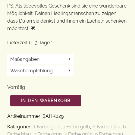
PS: Als liebevolles Geschenk sind sie eine wunderbare
Möglichkeit, Deinen Lieblingsmenschen zu zeigen,
dass Du an sie denkst und ihnen ein Lächeln schenken
möchtest. 🎁
Lieferzeit 1 - 3 Tage *
Maßangaben
+
Waschempfehlung
+
Vorrätig
IN DEN WARENKORB
Artikelnummer:
SAHK029
.
Kategorien:
1 Farbe gelb
,
1 Farbe gelb
,
6 Farbe blau
,
6
Farbe blau
,
7 Farbe grün
,
7 Farbe grün
,
9 Farbe grau