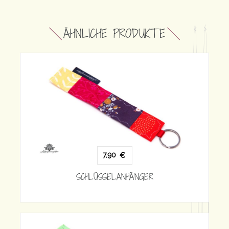
ÄHNLICHE PRODUKTE
R
7,90
€
SCHLÜSSELANHÄNGER