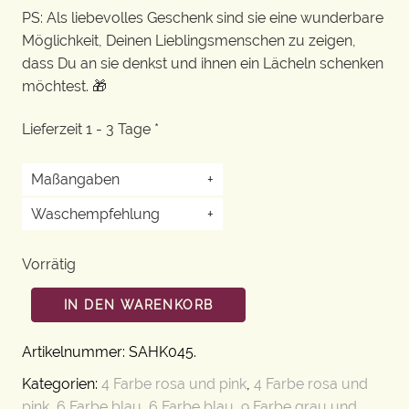
PS: Als liebevolles Geschenk sind sie eine wunderbare
Möglichkeit, Deinen Lieblingsmenschen zu zeigen,
dass Du an sie denkst und ihnen ein Lächeln schenken
möchtest. 🎁
Lieferzeit 1 - 3 Tage *
Maßangaben
+
Waschempfehlung
+
Vorrätig
IN DEN WARENKORB
Artikelnummer:
SAHK045
.
Kategorien:
4 Farbe rosa und pink
,
4 Farbe rosa und
pink
,
6 Farbe blau
,
6 Farbe blau
,
9 Farbe grau und